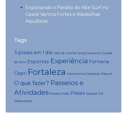
Explorando o Paraíso do Kite Surf no
Ceará: Ventos Fortes e Maravilhas
Aquáticas
Tags
3 praias em 1 dia
Café da manhã
Canoa havaiana
Cocada
Experiência
Esportes
Forneria
de forno
Fortaleza
Capri
Gastronomia Cearense
Kitesurf
Passeios e
O que fazer?
Atividades
Praias
Praiano Hotel
Receita
SIÁ
Restaurante