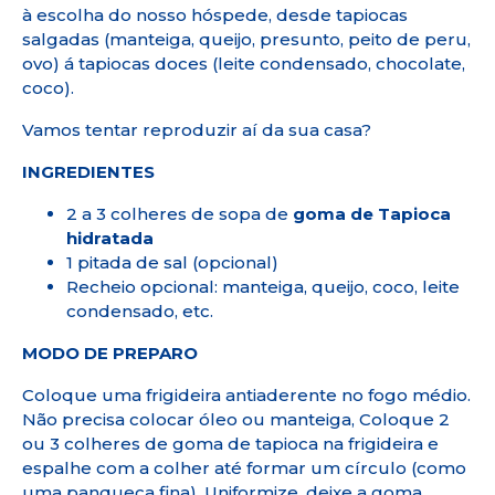
à escolha do nosso hóspede, desde tapiocas
salgadas (manteiga, queijo, presunto, peito de peru,
ovo) á tapiocas doces (leite condensado, chocolate,
coco).
Vamos tentar reproduzir aí da sua casa?
INGREDIENTES
2
a
3
colheres
de
sopa
de
goma
de
Tapioca
hidratada
1
pitada
de
sal (
opcional)
Recheio
opcional:
manteiga,
queijo,
coco,
leite
condensado,
etc.
MODO DE PREPARO
Coloque uma frigideira antiaderente no fogo médio.
Não precisa colocar óleo ou manteiga, Coloque 2
ou 3 colheres de goma de tapioca na frigideira e
espalhe com a colher até formar um círculo (como
uma panqueca fina), Uniformize, deixe a goma